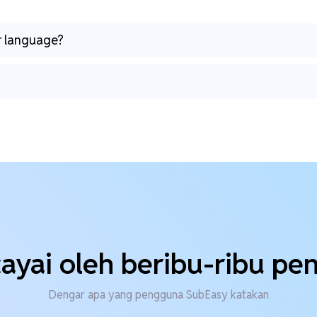
er language?
ayai oleh beribu-ribu p
Dengar apa yang pengguna SubEasy katakan