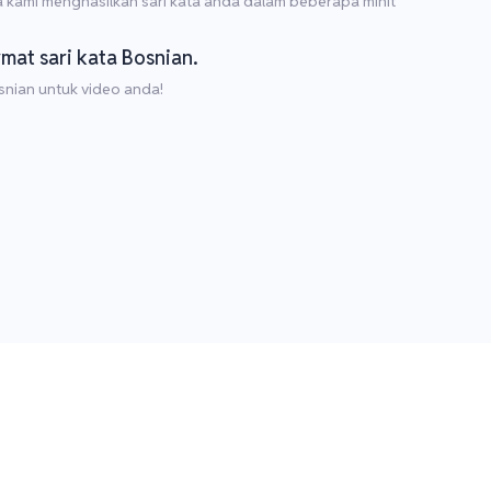
 kami menghasilkan sari kata anda dalam beberapa minit
rmat sari kata Bosnian.
snian untuk video anda!