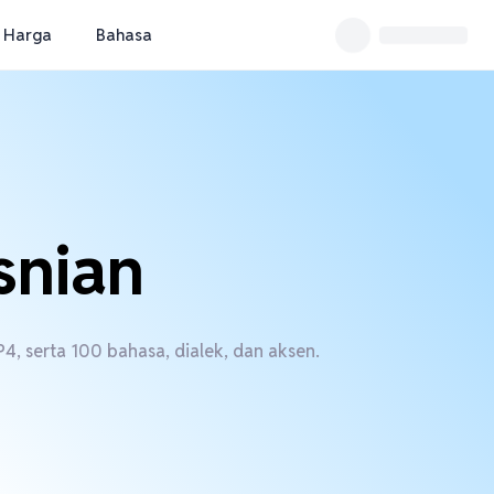
Harga
Bahasa
snian
4, serta 100 bahasa, dialek, dan aksen.