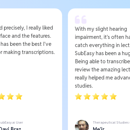
 precisely, I really liked
With my slight hearing
rface and the features.
impairment, it's often h
t has been the best I've
catch everything in lect
r making transcriptions.
SubEasy has been a hug
Being able to transcrib
review the amazing lect
really helped me advan
studies.
SubEasy.ai User
Therapeutical Studies
Davi Braz
Me'ir