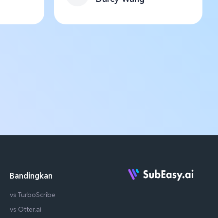
Bandingkan
vs TurboScribe
vs Otter.ai