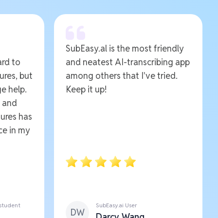
SubEasy.al is the most friendly
ard to
and neatest AI-transcribing app
ures, but
among others that I've tried.
e help.
Keep it up!
e and
ures has
ce in my
 student
SubEasy.ai User
DW
Darcy Wang