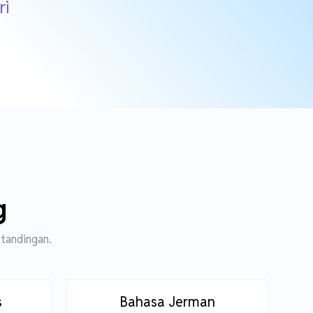
ri
g
 tandingan.
s
Bahasa Jerman