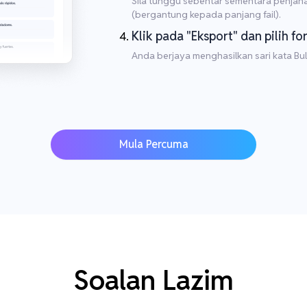
Sila tunggu sebentar sementara penjana
(bergantung kepada panjang fail).
Klik pada "Eksport" dan pilih fo
Anda berjaya menghasilkan sari kata Bu
Mula Percuma
Soalan Lazim