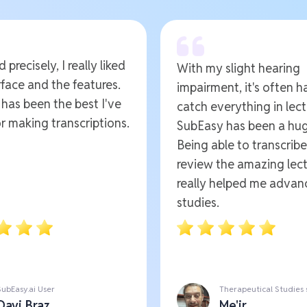
 precisely, I really liked
With my slight hearing
rface and the features.
impairment, it's often h
t has been the best I've
catch everything in lect
r making transcriptions.
SubEasy has been a hug
Being able to transcrib
review the amazing lect
really helped me advan
studies.
SubEasy.ai User
Therapeutical Studies
Davi Braz
Me'ir