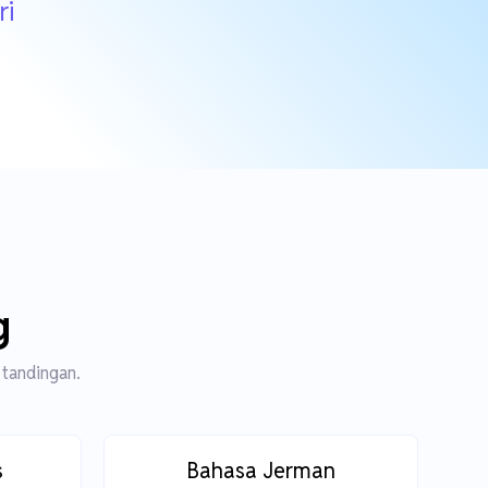
ri
g
 tandingan.
s
Bahasa Jerman