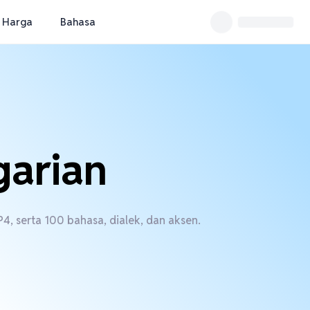
Harga
Bahasa
garian
4, serta 100 bahasa, dialek, dan aksen.