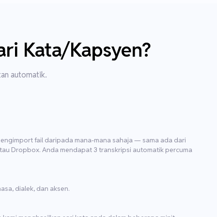
ari Kata/Kapsyen?
an automatik.
engimport fail daripada mana-mana sahaja — sama ada dari
atau Dropbox. Anda mendapat 3 transkripsi automatik percuma
sa, dialek, dan aksen.