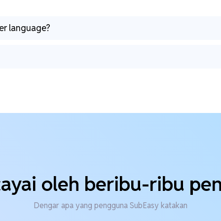
her language?
ayai oleh beribu-ribu p
Dengar apa yang pengguna SubEasy katakan