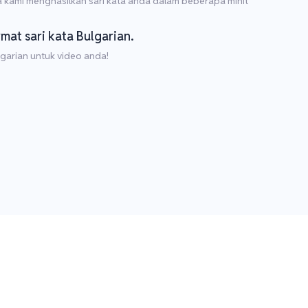
 kami menghasilkan sari kata anda dalam beberapa minit
rmat sari kata Bulgarian.
lgarian untuk video anda!