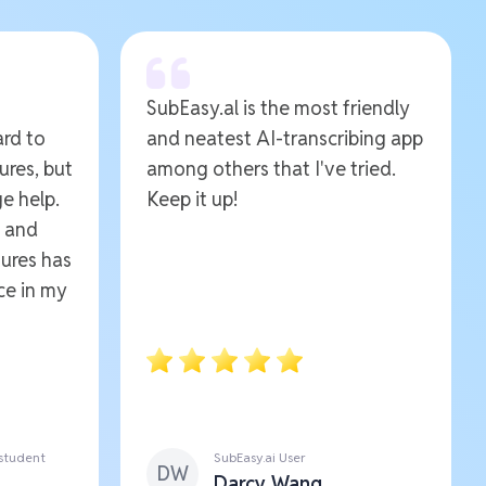
SubEasy.al is the most friendly
ard to
and neatest AI-transcribing app
ures, but
among others that I've tried.
e help.
Keep it up!
e and
ures has
ce in my
 student
SubEasy.ai User
DW
Darcy Wang