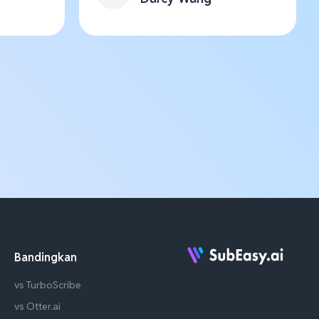
Bandingkan
vs TurboScribe
vs Otter.ai