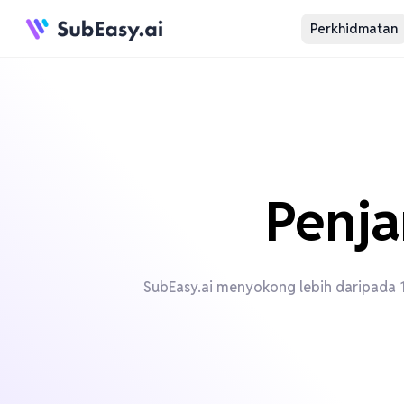
Perkhidmatan
Penja
SubEasy.ai menyokong lebih daripada 15