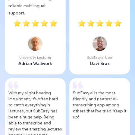
reliable multilingual
support.
University Lecturer
SubEasy.ai User
Adrian Wallwork
Davi Braz
With my slight hearing
SubEasy.al is the most
impairment, it's often hard
friendly and neatest AI-
to catch everything in
transcribing app among
lectures, but SubEasy has
others that I've tried. Keep it
been a huge help. Being
up!
able to transcribe and
review the amazing lectures
has really helped me