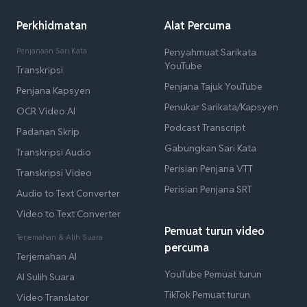
Perkhidmatan
Alat Percuma
Penjanaan Sari Kata
Penyahmuat Sarikata
YouTube
Transkripsi
Penjana Tajuk YouTube
Penjana Kapsyen
Penukar Sarikata/Kapsyen
OCR Video AI
Podcast Transcript
Padanan Skrip
Gabungkan Sari Kata
Transkripsi Audio
Perisian Penjana VTT
Transkripsi Video
Perisian Penjana SRT
Audio to Text Converter
Video to Text Converter
Pemuat turun video
Terjemahan & Alih Suara
percuma
Terjemahan AI
YouTube Pemuat turun
AI Sulih Suara
TikTok Pemuat turun
Video Translator