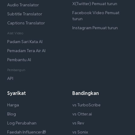
X(Twitter) Pemuat turun
Audio Translator
Facebook Video Pemuat
Subtitle Translator
turun
Captions Translator
Instagram Pemuat turun
Alat Video
Padam Sari Kata AI
Pemadam Tera Air AI
Pembantu AI
Pembangun
API
Syarikat
Bandingkan
Harga
vs TurboScribe
Blog
vs Otter.ai
Log Perubahan
vs Rev
Faedah Influencer🎁
vs Sonix