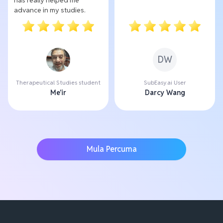
advance in my studies.
DW
Therapeutical Studies student
SubEasy.ai User
Me'ir
Darcy Wang
Mula Percuma