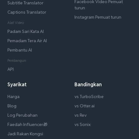
Facebook Video Pemuat
Subtitle Translator
turun
Captions Translator
Instagram Pemuat turun
Alat Video
Padam Sari Kata AI
Pemadam Tera Air AI
Pembantu AI
Pembangun
API
Syarikat
Bandingkan
Harga
vs TurboScribe
Blog
vs Otter.ai
Log Perubahan
vs Rev
Faedah Influencer🎁
vs Sonix
Jadi Rakan Kongsi