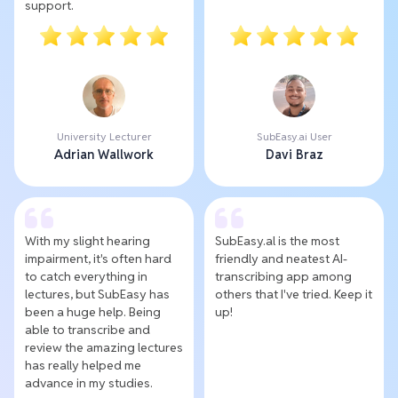
support.
University Lecturer
SubEasy.ai User
Adrian Wallwork
Davi Braz
With my slight hearing
SubEasy.al is the most
impairment, it's often hard
friendly and neatest AI-
to catch everything in
transcribing app among
lectures, but SubEasy has
others that I've tried. Keep it
been a huge help. Being
up!
able to transcribe and
review the amazing lectures
has really helped me
advance in my studies.