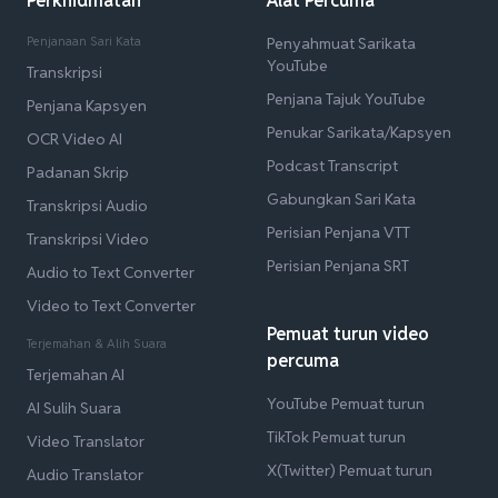
Perkhidmatan
Alat Percuma
Penjanaan Sari Kata
Penyahmuat Sarikata
YouTube
Transkripsi
Penjana Tajuk YouTube
Penjana Kapsyen
Penukar Sarikata/Kapsyen
OCR Video AI
Podcast Transcript
Padanan Skrip
Gabungkan Sari Kata
Transkripsi Audio
Perisian Penjana VTT
Transkripsi Video
Perisian Penjana SRT
Audio to Text Converter
Video to Text Converter
Pemuat turun video
Terjemahan & Alih Suara
percuma
Terjemahan AI
YouTube Pemuat turun
AI Sulih Suara
TikTok Pemuat turun
Video Translator
X(Twitter) Pemuat turun
Audio Translator