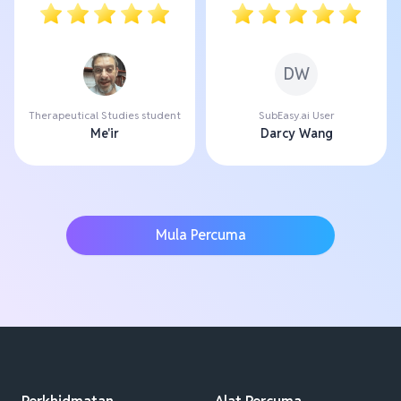
DW
Therapeutical Studies student
SubEasy.ai User
Me'ir
Darcy Wang
Mula Percuma