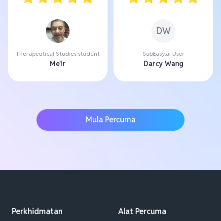
DW
Therapeutical Studies student
SubEasy.ai User
Me'ir
Darcy Wang
Mula Percuma
Perkhidmatan
Alat Percuma