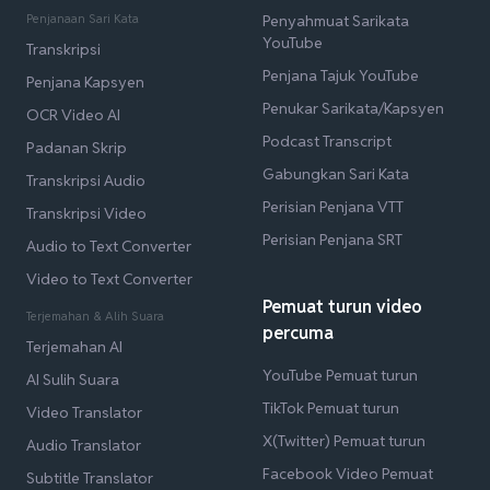
Penjanaan Sari Kata
Penyahmuat Sarikata
YouTube
Transkripsi
Penjana Tajuk YouTube
Penjana Kapsyen
Penukar Sarikata/Kapsyen
OCR Video AI
Podcast Transcript
Padanan Skrip
Gabungkan Sari Kata
Transkripsi Audio
Perisian Penjana VTT
Transkripsi Video
Perisian Penjana SRT
Audio to Text Converter
Video to Text Converter
Pemuat turun video
Terjemahan & Alih Suara
percuma
Terjemahan AI
YouTube Pemuat turun
AI Sulih Suara
TikTok Pemuat turun
Video Translator
X(Twitter) Pemuat turun
Audio Translator
Facebook Video Pemuat
Subtitle Translator