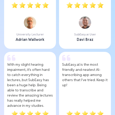
University Lecturer
SubEasy.ai User
Adrian Wallwork
Davi Braz
With my slight hearing
SubEasy.al is the most
impairment, it's often hard
friendly and neatest AI-
to catch everything in
transcribing app among
lectures, but SubEasy has
others that I've tried. Keep it
been a huge help. Being
up!
able to transcribe and
review the amazing lectures
has really helped me
advance in my studies.