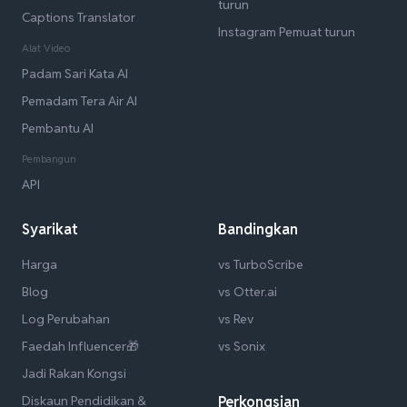
turun
Captions Translator
Instagram Pemuat turun
Alat Video
Padam Sari Kata AI
Pemadam Tera Air AI
Pembantu AI
Pembangun
API
Syarikat
Bandingkan
Harga
vs TurboScribe
Blog
vs Otter.ai
Log Perubahan
vs Rev
Faedah Influencer🎁
vs Sonix
Jadi Rakan Kongsi
Diskaun Pendidikan &
Perkongsian