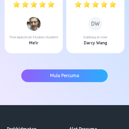
DW
Therapeutical Studies student
SubEasy.ai User
Me'ir
Darcy Wang
Mula Percuma