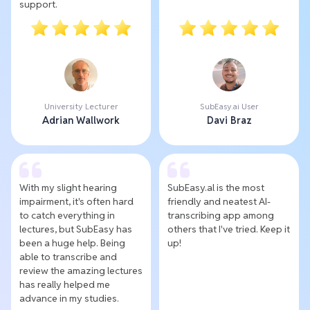
support.
University Lecturer
SubEasy.ai User
Adrian Wallwork
Davi Braz
With my slight hearing
SubEasy.al is the most
impairment, it's often hard
friendly and neatest AI-
to catch everything in
transcribing app among
lectures, but SubEasy has
others that I've tried. Keep it
been a huge help. Being
up!
able to transcribe and
review the amazing lectures
has really helped me
advance in my studies.