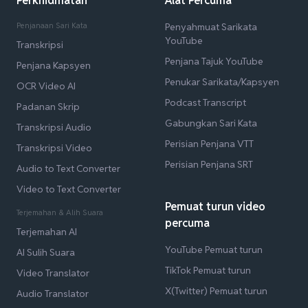
Perkhidmatan
Alat Percuma
Penjanaan Sari Kata
Penyahmuat Sarikata
YouTube
Transkripsi
Penjana Tajuk YouTube
Penjana Kapsyen
Penukar Sarikata/Kapsyen
OCR Video AI
Podcast Transcript
Padanan Skrip
Gabungkan Sari Kata
Transkripsi Audio
Perisian Penjana VTT
Transkripsi Video
Perisian Penjana SRT
Audio to Text Converter
Video to Text Converter
Pemuat turun video
Terjemahan & Alih Suara
percuma
Terjemahan AI
YouTube Pemuat turun
AI Sulih Suara
TikTok Pemuat turun
Video Translator
X(Twitter) Pemuat turun
Audio Translator