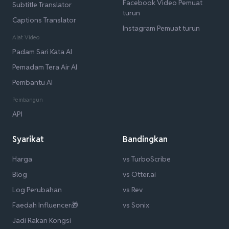
Facebook Video Pemuat
Subtitle Translator
turun
Captions Translator
Instagram Pemuat turun
Alat Video
Padam Sari Kata AI
Pemadam Tera Air AI
Pembantu AI
Pembangun
API
Syarikat
Bandingkan
Harga
vs TurboScribe
Blog
vs Otter.ai
Log Perubahan
vs Rev
Faedah Influencer🎁
vs Sonix
Jadi Rakan Kongsi