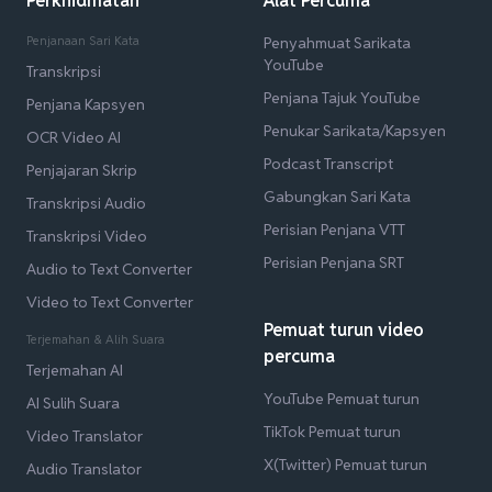
Perkhidmatan
Alat Percuma
Penjanaan Sari Kata
Penyahmuat Sarikata
YouTube
Transkripsi
Penjana Tajuk YouTube
Penjana Kapsyen
Penukar Sarikata/Kapsyen
OCR Video AI
Podcast Transcript
Penjajaran Skrip
Gabungkan Sari Kata
Transkripsi Audio
Perisian Penjana VTT
Transkripsi Video
Perisian Penjana SRT
Audio to Text Converter
Video to Text Converter
Pemuat turun video
Terjemahan & Alih Suara
percuma
Terjemahan AI
YouTube Pemuat turun
AI Sulih Suara
TikTok Pemuat turun
Video Translator
X(Twitter) Pemuat turun
Audio Translator