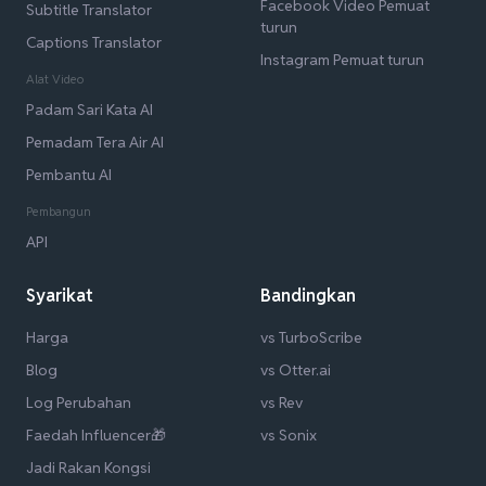
Facebook Video Pemuat
Subtitle Translator
turun
Captions Translator
Instagram Pemuat turun
Alat Video
Padam Sari Kata AI
Pemadam Tera Air AI
Pembantu AI
Pembangun
API
Syarikat
Bandingkan
Harga
vs TurboScribe
Blog
vs Otter.ai
Log Perubahan
vs Rev
Faedah Influencer🎁
vs Sonix
Jadi Rakan Kongsi