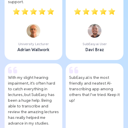
support.
University Lecturer
SubEasy.ai User
Adrian Wallwork
Davi Braz
With my slight hearing
SubEasy.al is the most
impairment, it's often hard
friendly and neatest AI-
to catch everything in
transcribing app among
lectures, but SubEasy has
others that I've tried. Keep it
been a huge help. Being
up!
able to transcribe and
review the amazing lectures
has really helped me
advance in my studies.