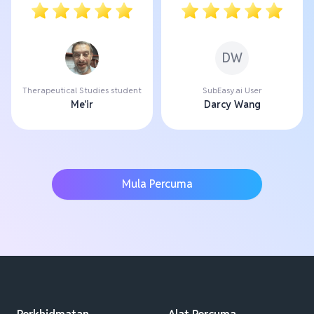
DW
Therapeutical Studies student
SubEasy.ai User
Me'ir
Darcy Wang
Mula Percuma