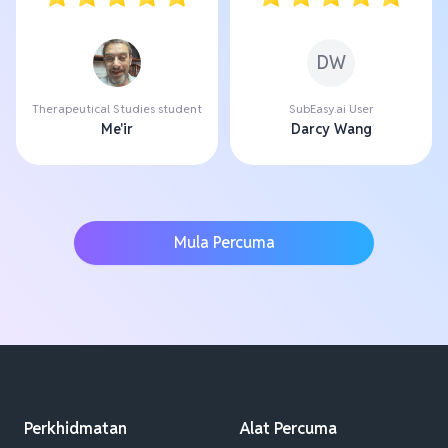
DW
Therapeutical Studies student
SubEasy.ai User
Me'ir
Darcy Wang
Mula Percuma
Perkhidmatan
Alat Percuma