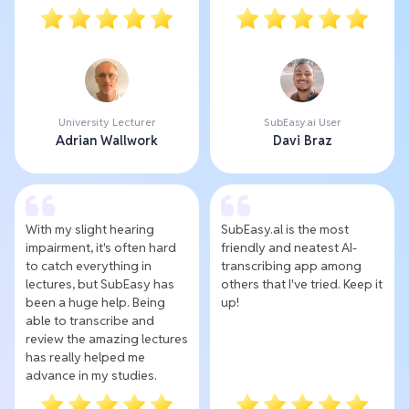
University Lecturer
SubEasy.ai User
Adrian Wallwork
Davi Braz
With my slight hearing
SubEasy.al is the most
impairment, it's often hard
friendly and neatest AI-
to catch everything in
transcribing app among
lectures, but SubEasy has
others that I've tried. Keep it
been a huge help. Being
up!
able to transcribe and
review the amazing lectures
has really helped me
advance in my studies.