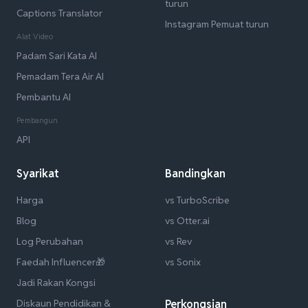
turun
Captions Translator
Instagram Pemuat turun
Alat Video
Padam Sari Kata AI
Pemadam Tera Air AI
Pembantu AI
Pembangun
API
Syarikat
Bandingkan
Harga
vs TurboScribe
Blog
vs Otter.ai
Log Perubahan
vs Rev
Faedah Influencer🎁
vs Sonix
Jadi Rakan Kongsi
Diskaun Pendidikan &
Perkongsian