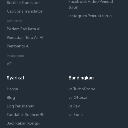
Facebook Video Pemuat
Subtitle Translator
turun
Captions Translator
Instagram Pemuat turun
Alat Video
Padam Sari Kata AI
Pemadam Tera Air AI
Pembantu AI
Pembangun
API
Syarikat
Bandingkan
Harga
vs TurboScribe
Blog
vs Otter.ai
Log Perubahan
vs Rev
Faedah Influencer🎁
vs Sonix
Jadi Rakan Kongsi