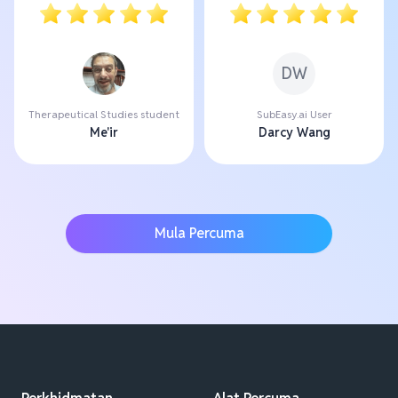
DW
Therapeutical Studies student
SubEasy.ai User
Me'ir
Darcy Wang
Mula Percuma