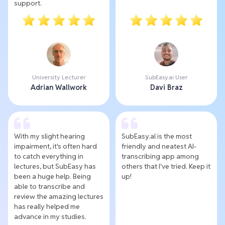
support.
University Lecturer
SubEasy.ai User
Adrian Wallwork
Davi Braz
With my slight hearing
SubEasy.al is the most
impairment, it's often hard
friendly and neatest AI-
to catch everything in
transcribing app among
lectures, but SubEasy has
others that I've tried. Keep it
been a huge help. Being
up!
able to transcribe and
review the amazing lectures
has really helped me
advance in my studies.