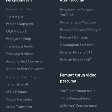
Perkhidmatan
Alat Percuma
Penjanaan Sari Kata
Penyahmuat Sarikata
YouTube
Transkripsi
Penjana Tajuk YouTube
Penjana Kapsyen
Penukar Sarikata/Kapsyen
OCR Video AI
Podcast Transcript
Penjajaran Skrip
Gabungkan Sari Kata
Transkripsi Audio
Perisian Penjana VTT
Transkripsi Video
Perisian Penjana SRT
Audio to Text Converter
Video to Text Converter
Pemuat turun video
Terjemahan & Alih Suara
percuma
Terjemahan AI
YouTube Pemuat turun
AI Sulih Suara
TikTok Pemuat turun
Video Translator
X(Twitter) Pemuat turun
Audio Translator