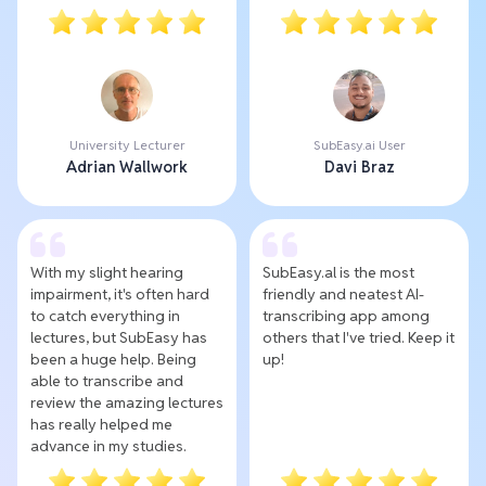
University Lecturer
SubEasy.ai User
Adrian Wallwork
Davi Braz
With my slight hearing
SubEasy.al is the most
impairment, it's often hard
friendly and neatest AI-
to catch everything in
transcribing app among
lectures, but SubEasy has
others that I've tried. Keep it
been a huge help. Being
up!
able to transcribe and
review the amazing lectures
has really helped me
advance in my studies.