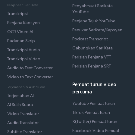
Penjanaan Sari Kata
Penyahmuat Sarikata
YouTube
Transkripsi
Penjana Tajuk YouTube
Penjana Kapsyen
Penukar Sarikata/Kapsyen
OCR Video AI
Podcast Transcript
Padanan Skrip
Gabungkan Sari Kata
Transkripsi Audio
Perisian Penjana VTT
Transkripsi Video
Perisian Penjana SRT
Audio to Text Converter
Video to Text Converter
Pemuat turun video
Terjemahan & Alih Suara
percuma
Terjemahan AI
YouTube Pemuat turun
AI Sulih Suara
TikTok Pemuat turun
Video Translator
X(Twitter) Pemuat turun
Audio Translator
Facebook Video Pemuat
Subtitle Translator