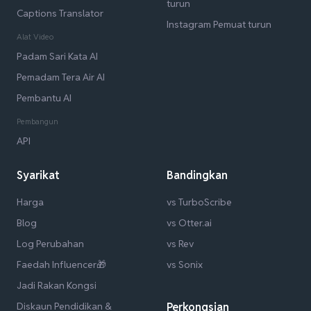
turun
Captions Translator
Instagram Pemuat turun
Alat Video
Padam Sari Kata AI
Pemadam Tera Air AI
Pembantu AI
Pembangun
API
Syarikat
Bandingkan
Harga
vs TurboScribe
Blog
vs Otter.ai
Log Perubahan
vs Rev
Faedah Influencer🎁
vs Sonix
Jadi Rakan Kongsi
Diskaun Pendidikan &
Perkongsian