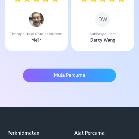
DW
Therapeutical Studies student
SubEasy.ai User
Me'ir
Darcy Wang
Mula Percuma
Perkhidmatan
Alat Percuma