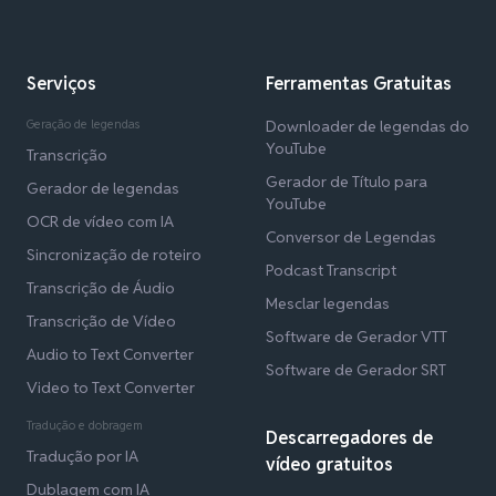
Serviços
Ferramentas Gratuitas
Geração de legendas
Downloader de legendas do
YouTube
Transcrição
Gerador de Título para
Gerador de legendas
YouTube
OCR de vídeo com IA
Conversor de Legendas
Sincronização de roteiro
Podcast Transcript
Transcrição de Áudio
Mesclar legendas
Transcrição de Vídeo
Software de Gerador VTT
Audio to Text Converter
Software de Gerador SRT
Video to Text Converter
Tradução e dobragem
Descarregadores de
Tradução por IA
vídeo gratuitos
Dublagem com IA