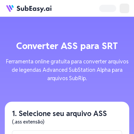
Converter
ASS
para
SRT
Ferramenta online gratuita para converter arquivos
de legendas Advanced SubStation Alpha para
arquivos SubRip.
1. Selecione seu arquivo ASS
(.ass extensão)