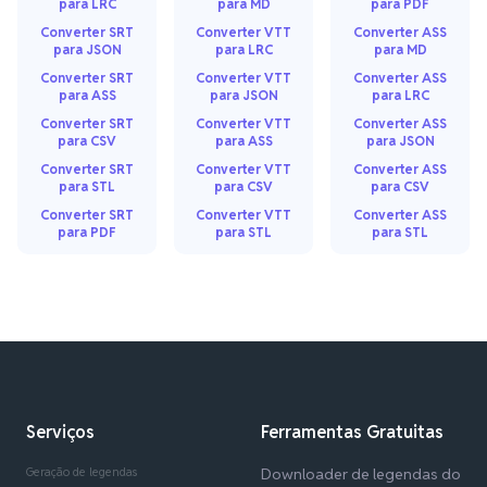
para LRC
para MD
para PDF
Converter SRT
Converter VTT
Converter ASS
para JSON
para LRC
para MD
Converter SRT
Converter VTT
Converter ASS
para ASS
para JSON
para LRC
Converter SRT
Converter VTT
Converter ASS
para CSV
para ASS
para JSON
Converter SRT
Converter VTT
Converter ASS
para STL
para CSV
para CSV
Converter SRT
Converter VTT
Converter ASS
para PDF
para STL
para STL
Serviços
Ferramentas Gratuitas
Geração de legendas
Downloader de legendas do