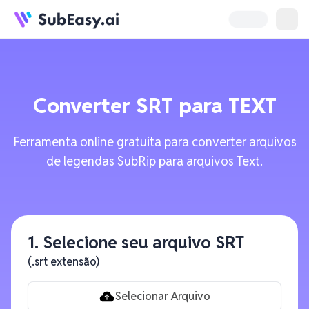
Converter
SRT
para
TEXT
Ferramenta online gratuita para converter arquivos
de legendas SubRip para arquivos Text.
1. Selecione seu arquivo SRT
(.srt extensão)
Selecionar Arquivo