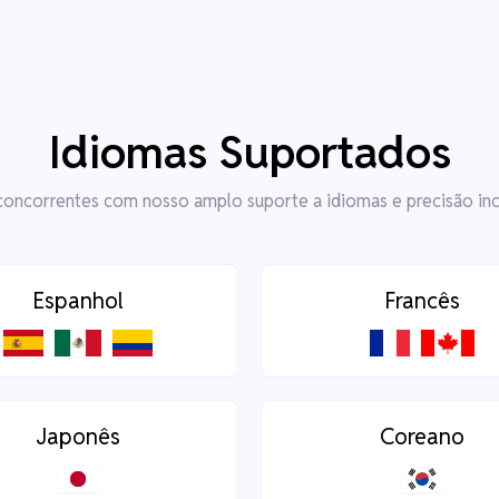
Idiomas Suportados
concorrentes com nosso amplo suporte a idiomas e precisão in
Espanhol
Francês
Japonês
Coreano