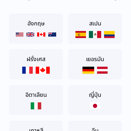
อังกฤษ
สเปน
ฝรั่งเศส
เยอรมัน
อิตาเลียน
ญี่ปุ่น
เกาหลี
จีน