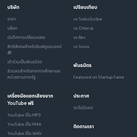
บริษัท
เปรียบเทียบ
ราคา
vs TurboScribe
บล็อก
vs Otter.ai
บันทึกการเปลี่ยนแปลง
vs Rev
สิทธิพิเศษสำหรับอินฟลูเอนเซอร์
vs Sonix
🎁
เข้าร่วมเป็นพันธมิตร
พันธมิตร
ส่วนลดสำหรับภาคการศึกษาและ
หน่วยงานภาครัฐ
Featured on Startup Fame
เครื่องมือแยกเสียงจาก
ประกาศ
YouTube ฟรี
เราไม่มีแอป
YouTube เป็น MP3
YouTube เป็น M4A
ติดตามเรา
YouTube เป็น WAV