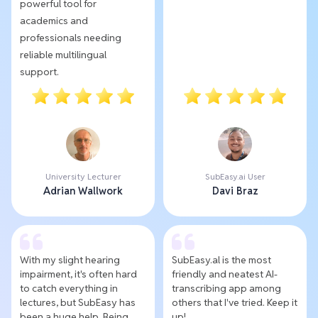
powerful tool for
academics and
professionals needing
reliable multilingual
support.
University Lecturer
SubEasy.ai User
Adrian Wallwork
Davi Braz
With my slight hearing
SubEasy.al is the most
impairment, it's often hard
friendly and neatest AI-
to catch everything in
transcribing app among
lectures, but SubEasy has
others that I've tried. Keep it
been a huge help. Being
up!