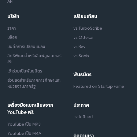
API
บริษัท
เปรียบเทียบ
ราคา
vs TurboScribe
บล็อก
vs Otter.ai
บันทึกการเปลี่ยนแปลง
vs Rev
สิทธิพิเศษสำหรับอินฟลูเอนเซอร์
vs Sonix
🎁
เข้าร่วมเป็นพันธมิตร
พันธมิตร
ส่วนลดสำหรับภาคการศึกษาและ
หน่วยงานภาครัฐ
Featured on Startup Fame
เครื่องมือแยกเสียงจาก
ประกาศ
YouTube ฟรี
เราไม่มีแอป
YouTube เป็น MP3
YouTube เป็น M4A
ติดตามเรา