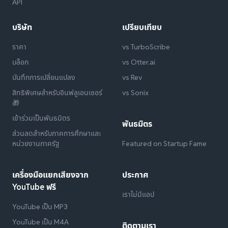
API
บริษัท
เปรียบเทียบ
ราคา
vs TurboScribe
บล็อก
vs Otter.ai
บันทึกการเปลี่ยนแปลง
vs Rev
สิทธิพิเศษสำหรับอินฟลูเอนเซอร์
vs Sonix
🎁
เข้าร่วมเป็นพันธมิตร
พันธมิตร
ส่วนลดสำหรับภาคการศึกษาและ
หน่วยงานภาครัฐ
Featured on Startup Fame
เครื่องมือแยกเสียงจาก
ประกาศ
YouTube ฟรี
เราไม่มีแอป
YouTube เป็น MP3
YouTube เป็น M4A
ติดตามเรา