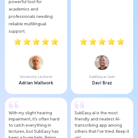
powerful tool for
academics and
professionals needing
reliable multilingual
support.
University Lecturer
SubEasy.ai User
Adrian Wallwork
Davi Braz
With my slight hearing
SubEasy.al is the most
impairment, it's often hard
friendly and neatest AI-
to catch everything in
transcribing app among
lectures, but SubEasy has
others that I've tried. Keep it
been a huge help. Being
up!