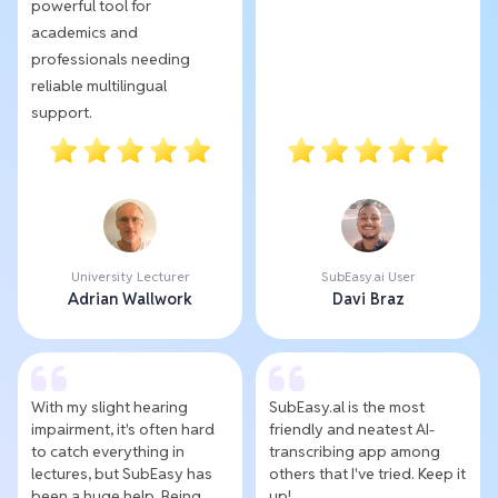
powerful tool for
academics and
professionals needing
reliable multilingual
support.
University Lecturer
SubEasy.ai User
Adrian Wallwork
Davi Braz
With my slight hearing
SubEasy.al is the most
impairment, it's often hard
friendly and neatest AI-
to catch everything in
transcribing app among
lectures, but SubEasy has
others that I've tried. Keep it
been a huge help. Being
up!