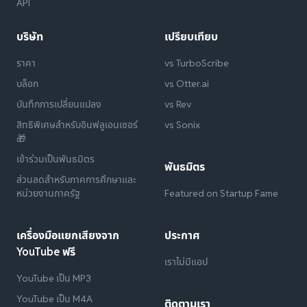
API
บริษัท
เปรียบเทียบ
ราคา
vs TurboScribe
บล็อก
vs Otter.ai
บันทึกการเปลี่ยนแปลง
vs Rev
สิทธิพิเศษสำหรับอินฟลูเอนเซอร์
vs Sonix
🎁
เข้าร่วมเป็นพันธมิตร
พันธมิตร
ส่วนลดสำหรับภาคการศึกษาและ
หน่วยงานภาครัฐ
Featured on Startup Fame
เครื่องมือแยกเสียงจาก
ประกาศ
YouTube ฟรี
เราไม่มีแอป
YouTube เป็น MP3
YouTube เป็น M4A
ติดตามเรา