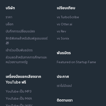
บริษัท
เปรียบเทียบ
ราคา
vs TurboScribe
บล็อก
vs Otter.ai
บันทึกการเปลี่ยนแปลง
vs Rev
สิทธิพิเศษสำหรับอินฟลูเอนเซอร์
vs Sonix
🎁
เข้าร่วมเป็นพันธมิตร
พันธมิตร
ส่วนลดสำหรับภาคการศึกษาและ
หน่วยงานภาครัฐ
Featured on Startup Fame
เครื่องมือแยกเสียงจาก
ประกาศ
YouTube ฟรี
เราไม่มีแอป
YouTube เป็น MP3
YouTube เป็น M4A
ติดตามเรา
YouTube เป็น WAV