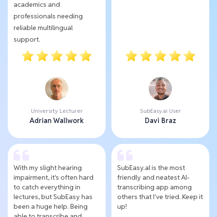
academics and
professionals needing
reliable multilingual
support.
University Lecturer
SubEasy.ai User
Adrian Wallwork
Davi Braz
With my slight hearing
SubEasy.al is the most
impairment, it's often hard
friendly and neatest AI-
to catch everything in
transcribing app among
lectures, but SubEasy has
others that I've tried. Keep it
been a huge help. Being
up!
able to transcribe and