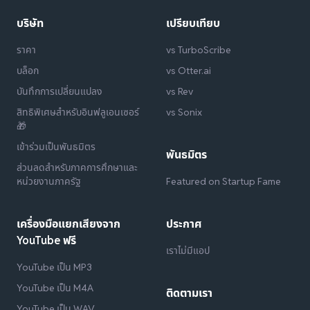
บริษัท
เปรียบเทียบ
ราคา
vs TurboScribe
บล็อก
vs Otter.ai
บันทึกการเปลี่ยนแปลง
vs Rev
สิทธิพิเศษสำหรับอินฟลูเอนเซอร์
vs Sonix
🎁
เข้าร่วมเป็นพันธมิตร
พันธมิตร
ส่วนลดสำหรับภาคการศึกษาและ
หน่วยงานภาครัฐ
Featured on Startup Fame
เครื่องมือแยกเสียงจาก
ประกาศ
YouTube ฟรี
เราไม่มีแอป
YouTube เป็น MP3
YouTube เป็น M4A
ติดตามเรา
YouTube เป็น WAV