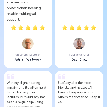
academics and
professionals needing
reliable multilingual
support.
University Lecturer
SubEasy.ai User
Adrian Wallwork
Davi Braz
With my slight hearing
SubEasy.al is the most
impairment, it's often hard
friendly and neatest AI-
to catch everything in
transcribing app among
lectures, but SubEasy has
others that I've tried. Keep it
been a huge help. Being
up!
able to transcribe and