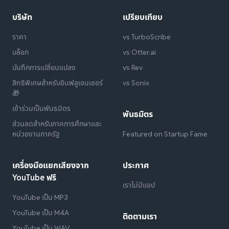
บริษัท
เปรียบเทียบ
ราคา
vs TurboScribe
บล็อก
vs Otter.ai
บันทึกการเปลี่ยนแปลง
vs Rev
สิทธิพิเศษสำหรับอินฟลูเอนเซอร์
vs Sonix
🎁
เข้าร่วมเป็นพันธมิตร
พันธมิตร
ส่วนลดสำหรับภาคการศึกษาและ
หน่วยงานภาครัฐ
Featured on Startup Fame
เครื่องมือแยกเสียงจาก
ประกาศ
YouTube ฟรี
เราไม่มีแอป
YouTube เป็น MP3
YouTube เป็น M4A
ติดตามเรา
YouTube เป็น WAV