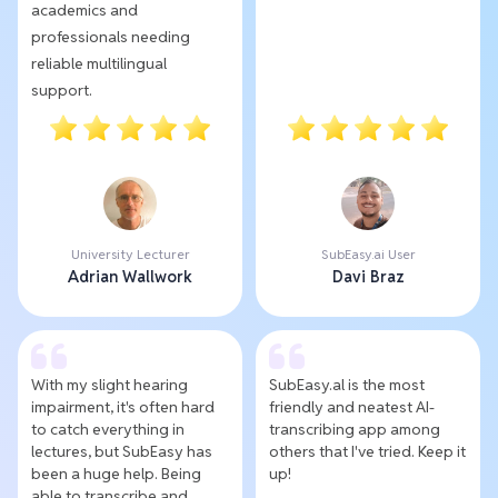
academics and
professionals needing
reliable multilingual
support.
University Lecturer
SubEasy.ai User
Adrian Wallwork
Davi Braz
With my slight hearing
SubEasy.al is the most
impairment, it's often hard
friendly and neatest AI-
to catch everything in
transcribing app among
lectures, but SubEasy has
others that I've tried. Keep it
been a huge help. Being
up!
able to transcribe and