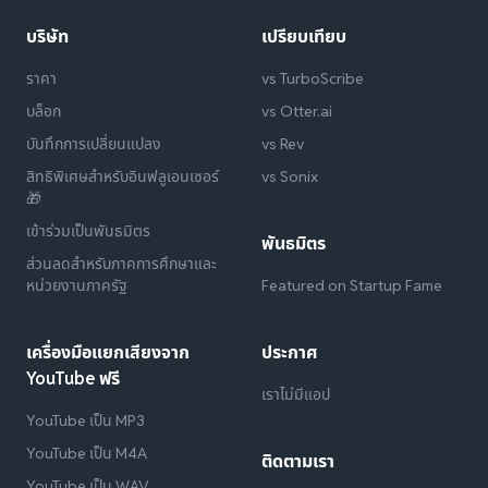
บริษัท
เปรียบเทียบ
ราคา
vs TurboScribe
บล็อก
vs Otter.ai
บันทึกการเปลี่ยนแปลง
vs Rev
สิทธิพิเศษสำหรับอินฟลูเอนเซอร์
vs Sonix
🎁
เข้าร่วมเป็นพันธมิตร
พันธมิตร
ส่วนลดสำหรับภาคการศึกษาและ
หน่วยงานภาครัฐ
Featured on Startup Fame
เครื่องมือแยกเสียงจาก
ประกาศ
YouTube ฟรี
เราไม่มีแอป
YouTube เป็น MP3
YouTube เป็น M4A
ติดตามเรา
YouTube เป็น WAV