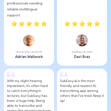
professionals needing
reliable multilingual
support.
University Lecturer
SubEasy.ai User
Adrian Wallwork
Davi Braz
With my slight hearing
SubEasy.al is the most
impairment, it's often hard
friendly and neatest AI-
to catch everything in
transcribing app among
lectures, but SubEasy has
others that I've tried. Keep it
been a huge help. Being
up!
able to transcribe and
review the amazing lectures