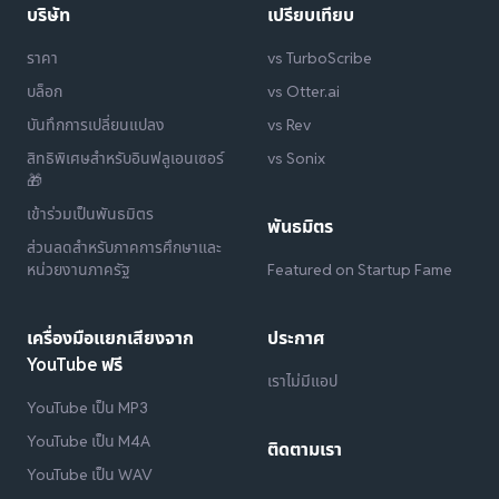
บริษัท
เปรียบเทียบ
ราคา
vs TurboScribe
บล็อก
vs Otter.ai
บันทึกการเปลี่ยนแปลง
vs Rev
สิทธิพิเศษสำหรับอินฟลูเอนเซอร์
vs Sonix
🎁
เข้าร่วมเป็นพันธมิตร
พันธมิตร
ส่วนลดสำหรับภาคการศึกษาและ
หน่วยงานภาครัฐ
Featured on Startup Fame
เครื่องมือแยกเสียงจาก
ประกาศ
YouTube ฟรี
เราไม่มีแอป
YouTube เป็น MP3
YouTube เป็น M4A
ติดตามเรา
YouTube เป็น WAV