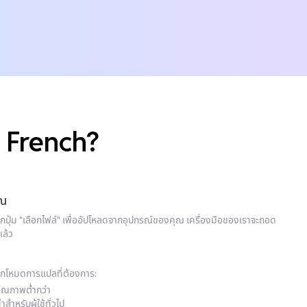
น French?
ุณ
ิกปุ่ม "เลือกไฟล์" เพื่ออัปโหลดจากอุปกรณ์ของคุณ เครื่องมือของเราจะถอด
แล้ว
ือกโหมดการแปลที่ต้องการ:
คุณภาพต่ำกว่า
ำหรับผู้ใช้ทั่วไป