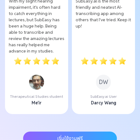
With my slight hearing
SubEasy.al is the most
impairment, it's often hard
friendly and neatest AI-
to catch everything in
transcribing app among
lectures, but SubEasy has
others that I've tried. Keep it
been a huge help. Being
up!
able to transcribe and
review the amazing lectures
has really helped me
advance in my studies.
DW
Therapeutical Studies student
SubEasy.ai User
Me'ir
Darcy Wang
เริ่มใช้งานฟรี