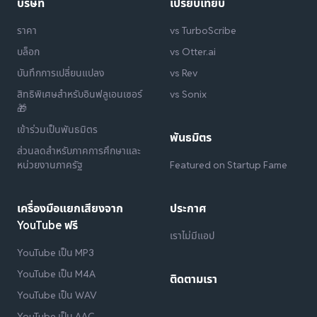
บริษัท
เปรียบเทียบ
ราคา
vs TurboScribe
บล็อก
vs Otter.ai
บันทึกการเปลี่ยนแปลง
vs Rev
สิทธิพิเศษสำหรับอินฟลูเอนเซอร์
vs Sonix
🎁
เข้าร่วมเป็นพันธมิตร
พันธมิตร
ส่วนลดสำหรับภาคการศึกษาและ
หน่วยงานภาครัฐ
Featured on Startup Fame
เครื่องมือแยกเสียงจาก
ประกาศ
YouTube ฟรี
เราไม่มีแอป
YouTube เป็น MP3
YouTube เป็น M4A
ติดตามเรา
YouTube เป็น WAV
YouTube เป็น AAC