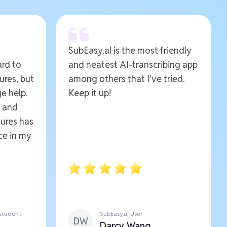
SubEasy.al is the most friendly
ard to
and neatest AI-transcribing app
ures, but
among others that I've tried.
e help.
Keep it up!
e and
ures has
ce in my
 student
SubEasy.ai User
DW
Darcy Wang