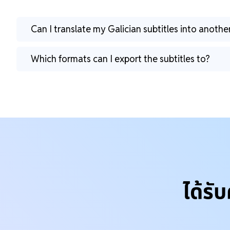
Can I translate my Galician subtitles into anoth
Which formats can I export the subtitles to?
ได้รั