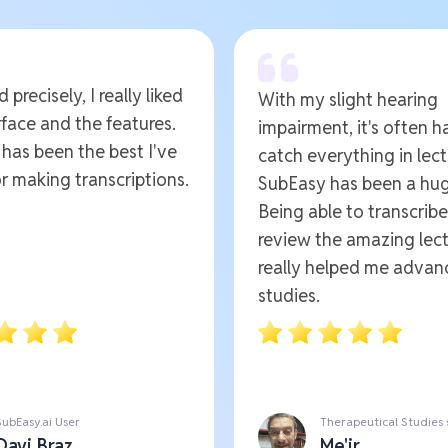
 precisely, I really liked
With my slight hearing
rface and the features.
impairment, it's often h
t has been the best I've
catch everything in lect
r making transcriptions.
SubEasy has been a hug
Being able to transcrib
review the amazing lect
really helped me advan
studies.
SubEasy.ai User
Therapeutical Studies
Davi Braz
Me'ir