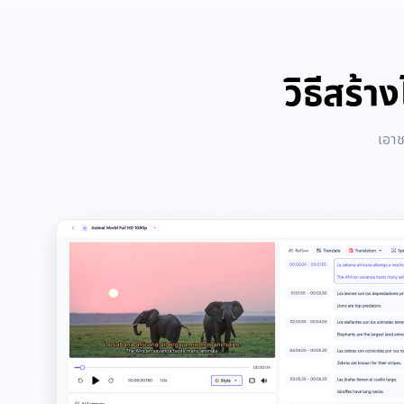
วิธีสร้
เอาช