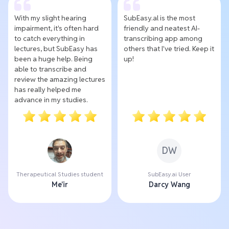
With my slight hearing
SubEasy.al is the most
impairment, it's often hard
friendly and neatest AI-
to catch everything in
transcribing app among
lectures, but SubEasy has
others that I've tried. Keep it
been a huge help. Being
up!
able to transcribe and
review the amazing lectures
has really helped me
advance in my studies.
DW
Therapeutical Studies student
SubEasy.ai User
Me'ir
Darcy Wang