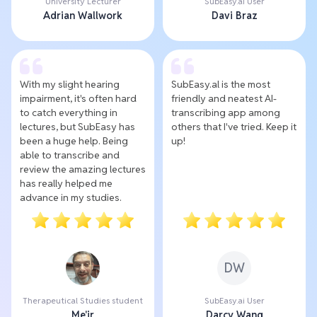
University Lecturer
SubEasy.ai User
Adrian Wallwork
Davi Braz
With my slight hearing
SubEasy.al is the most
impairment, it's often hard
friendly and neatest AI-
to catch everything in
transcribing app among
lectures, but SubEasy has
others that I've tried. Keep it
been a huge help. Being
up!
able to transcribe and
review the amazing lectures
has really helped me
advance in my studies.
DW
Therapeutical Studies student
SubEasy.ai User
Me'ir
Darcy Wang