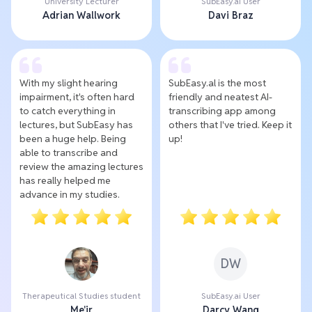
University Lecturer
SubEasy.ai User
Adrian Wallwork
Davi Braz
With my slight hearing
SubEasy.al is the most
impairment, it's often hard
friendly and neatest AI-
to catch everything in
transcribing app among
lectures, but SubEasy has
others that I've tried. Keep it
been a huge help. Being
up!
able to transcribe and
review the amazing lectures
has really helped me
advance in my studies.
DW
Therapeutical Studies student
SubEasy.ai User
Me'ir
Darcy Wang