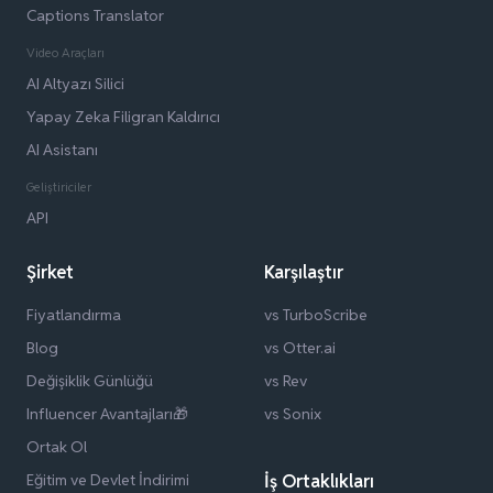
Captions Translator
Video Araçları
AI Altyazı Silici
Yapay Zeka Filigran Kaldırıcı
AI Asistanı
Geliştiriciler
API
Şirket
Karşılaştır
Fiyatlandırma
vs TurboScribe
Blog
vs Otter.ai
Değişiklik Günlüğü
vs Rev
Influencer Avantajları🎁
vs Sonix
Ortak Ol
Eğitim ve Devlet İndirimi
İş Ortaklıkları