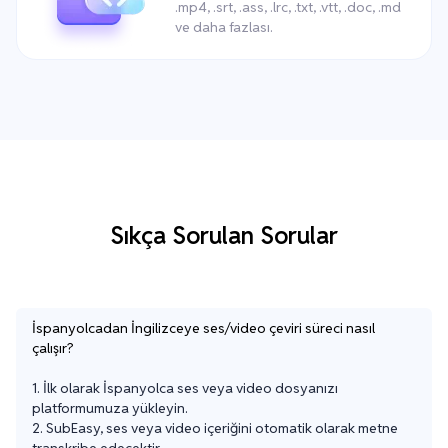
.mp4, .srt, .ass, .lrc, .txt, .vtt, .doc, .md
ve daha fazlası.
Sıkça Sorulan Sorular
İspanyolcadan İngilizceye ses/video çeviri süreci nasıl
çalışır?
1. İlk olarak İspanyolca ses veya video dosyanızı 
platformumuza yükleyin.

2. SubEasy, ses veya video içeriğini otomatik olarak metne 
transkribe edecektir.
