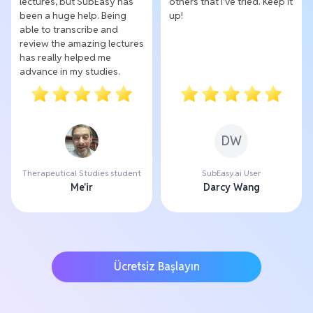
lectures, but SubEasy has
others that I've tried. Keep it
been a huge help. Being
up!
able to transcribe and
review the amazing lectures
has really helped me
advance in my studies.
DW
Therapeutical Studies student
SubEasy.ai User
Me'ir
Darcy Wang
Ücretsiz Başlayın