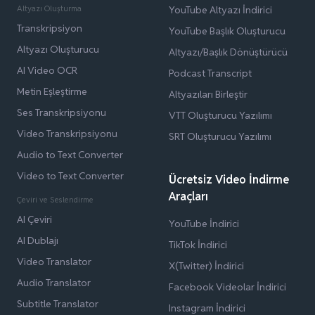
Altyazı Oluşturma
YouTube Altyazı İndirici
Transkripsiyon
YouTube Başlık Oluşturucu
Altyazı Oluşturucu
Altyazı/Başlık Dönüştürücü
AI Video OCR
Podcast Transcript
Metin Eşleştirme
Altyazıları Birleştir
Ses Transkripsiyonu
VTT Oluşturucu Yazılımı
Video Transkripsiyonu
SRT Oluşturucu Yazılımı
Audio to Text Converter
Video to Text Converter
Ücretsiz Video İndirme
Araçları
Çeviri ve Seslendirme
AI Çeviri
YouTube İndirici
AI Dublajı
TikTok İndirici
Video Translator
X(Twitter) İndirici
Audio Translator
Facebook Videolar İndirici
Subtitle Translator
Instagram İndirici