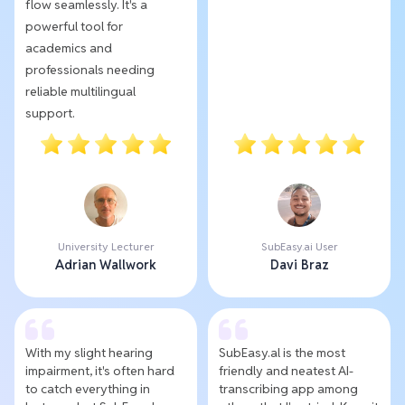
flow seamlessly. It's a
powerful tool for
academics and
professionals needing
reliable multilingual
support.
University Lecturer
SubEasy.ai User
Adrian Wallwork
Davi Braz
With my slight hearing
SubEasy.al is the most
impairment, it's often hard
friendly and neatest AI-
to catch everything in
transcribing app among