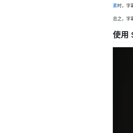
素
时，字
总之，字
使用 