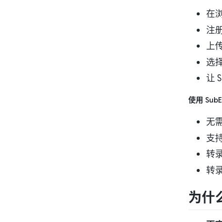
在
注
上
选
让 
使用 Sub
无
支
转
转
为什么