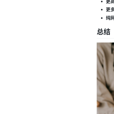
更
更
纯
总结