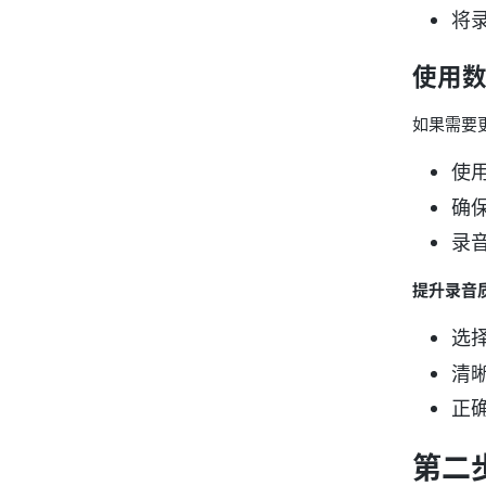
将录
使用
如果需要
使用
确
录
提升录音
选
清
正
第二步