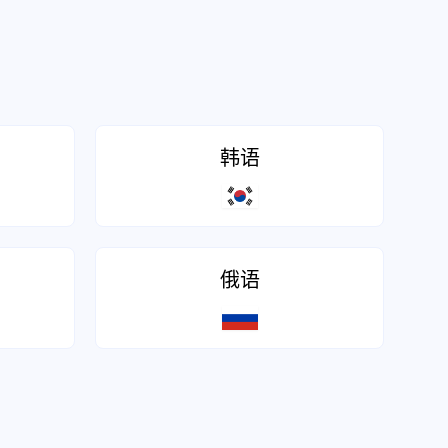
韩语
俄语