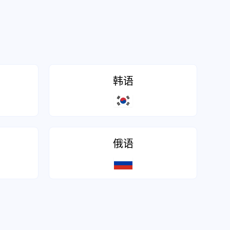
韩语
俄语