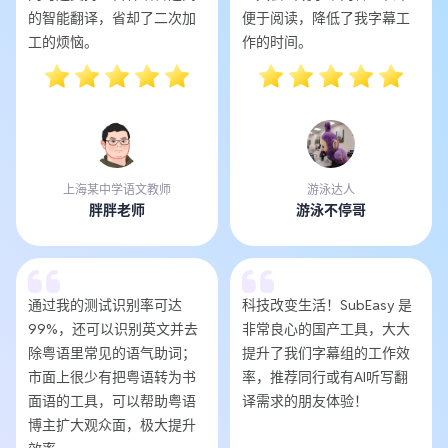
的智能翻译，省却了二次加
便于阅读，降低了我字幕工
工的烦恼。
作的时间。
上海某中学语文教师
游泳达人
胖胖老师
游泳不停哥
通过我的测试识别率可达
科技改变生活！SubEasy 是
99%，还可以识别英文并去
非常良心的国产工具，大大
除粤语里常见的语气助词；
提升了我们字幕组的工作效
市面上很少有把粤语转为书
率，推荐同行或有AI听写翻
面语的工具，可以帮助粤语
译需求的朋友体验！
博主扩大观众面，极大提升