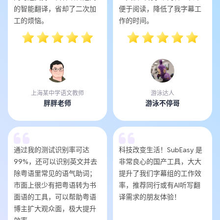
的智能翻译，省却了二次加
便于阅读，降低了我字幕工
工的烦恼。
作的时间。
上海某中学语文教师
游泳达人
胖胖老师
游泳不停哥
通过我的测试识别率可达
科技改变生活！SubEasy 是
99%，还可以识别英文并去
非常良心的国产工具，大大
除粤语里常见的语气助词；
提升了我们字幕组的工作效
市面上很少有把粤语转为书
率，推荐同行或有AI听写翻
面语的工具，可以帮助粤语
译需求的朋友体验！
博主扩大观众面，极大提升