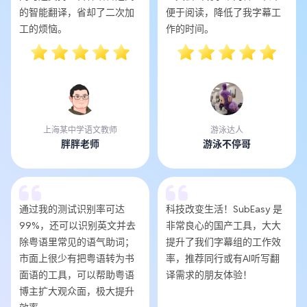
的智能翻译，省却了二次加
便于阅读，降低了我字幕工
工的烦恼。
作的时间。
上海某中学语文教师
游泳达人
胖胖老师
游泳不停哥
通过我的测试识别率可达
科技改变生活！SubEasy 是
99%，还可以识别英文并去
非常良心的国产工具，大大
除粤语里常见的语气助词；
提升了我们字幕组的工作效
市面上很少有把粤语转为书
率，推荐同行或有AI听写翻
面语的工具，可以帮助粤语
译需求的朋友体验！
博主扩大观众面，极大提升