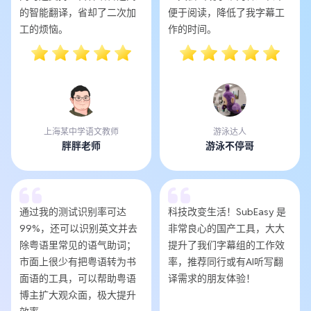
的智能翻译，省却了二次加
便于阅读，降低了我字幕工
工的烦恼。
作的时间。
上海某中学语文教师
游泳达人
胖胖老师
游泳不停哥
通过我的测试识别率可达
科技改变生活！SubEasy 是
99%，还可以识别英文并去
非常良心的国产工具，大大
除粤语里常见的语气助词；
提升了我们字幕组的工作效
市面上很少有把粤语转为书
率，推荐同行或有AI听写翻
面语的工具，可以帮助粤语
译需求的朋友体验！
博主扩大观众面，极大提升