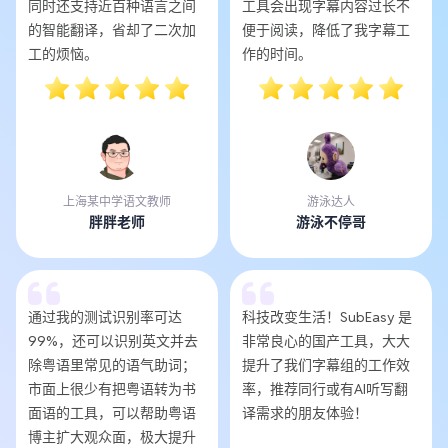
同时还支持近百种语言之间
工具会出现字幕内容过长不
的智能翻译，省却了二次加
便于阅读，降低了我字幕工
工的烦恼。
作的时间。
上海某中学语文教师
游泳达人
胖胖老师
游泳不停哥
通过我的测试识别率可达
科技改变生活！SubEasy 是
99%，还可以识别英文并去
非常良心的国产工具，大大
除粤语里常见的语气助词；
提升了我们字幕组的工作效
市面上很少有把粤语转为书
率，推荐同行或有AI听写翻
面语的工具，可以帮助粤语
译需求的朋友体验！
博主扩大观众面，极大提升