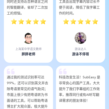
同时还支持近百种语言之间
工具会出现字幕内容过长不
的智能翻译，省却了二次加
便于阅读，降低了我字幕工
工的烦恼。
作的时间。
上海某中学语文教师
游泳达人
胖胖老师
游泳不停哥
通过我的测试识别率可达
科技改变生活！SubEasy 是
99%，还可以识别英文并去
非常良心的国产工具，大大
除粤语里常见的语气助词；
提升了我们字幕组的工作效
市面上很少有把粤语转为书
率，推荐同行或有AI听写翻
面语的工具，可以帮助粤语
译需求的朋友体验！
博主扩大观众面，极大提升