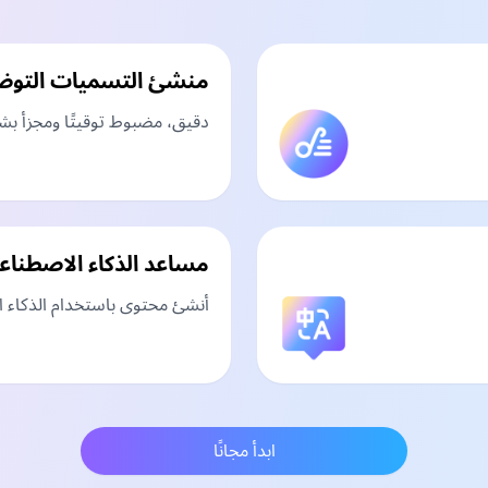
منشئ التسميات التوض
دقيق، مضبوط توقيتًا ومجزأ بش
مساعد الذكاء الاصطناع
أنشئ محتوى باستخدام الذكاء ا
ابدأ مجانًا