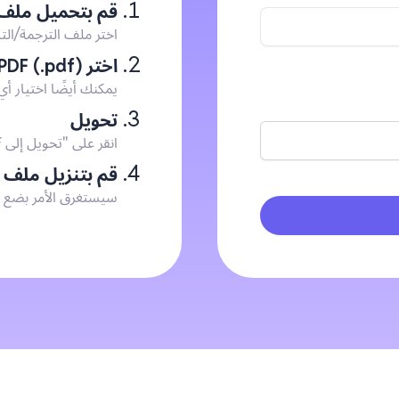
قم بتحميل ملف ASS (.ass
اختر ملف الترجمة/التس
اختر PDF (.pdf)
يمكنك أيضًا اختيار أي
تحويل
انقر على "تحويل إلى PDF" وسيُرفع ملفك إلى خوادمنا للتحويل.
قم بتنزيل ملف PDF
سيستغرق الأمر بضع دقائق