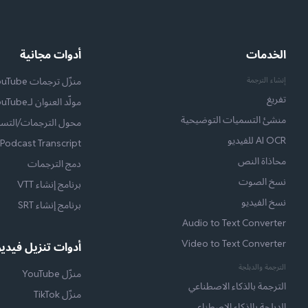
الخدمات
أدوات مجانية
إنشاء الترجمة
منزّل ترجمات YouTube
تفريغ
مولّد العنوان لـYouTube
منشئ التسميات التوضيحية
محول الترجمات/التسم
AI OCR للفيديو
Podcast Transcript
محاذاة النص
دمج الترجمات
نسخ الصوت
برنامج إنشاء VTT
نسخ الفيديو
برنامج إنشاء SRT
Audio to Text Converter
Video to Text Converter
أدوات تنزيل فيديو
الترجمة والدبلجة
منزّل YouTube
الترجمة بالذكاء الاصطناعي
منزّل TikTok
الدبلجة بالذكاء الاصطناعي