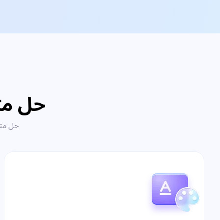
حل مت
حل متك