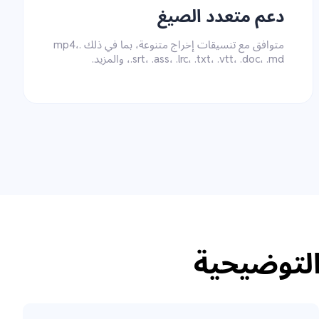
دعم متعدد الصيغ
متوافق مع تنسيقات إخراج متنوعة، بما في ذلك .mp4،
.srt، .ass، .lrc، .txt، .vtt، .doc، .md، والمزيد.
التوضيحية