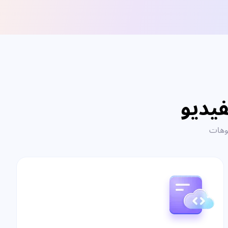
يديو
يوهات