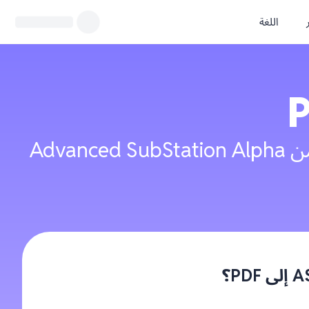
اللغة
أداة مجانية على الإنترنت لتحويل ملفات الترجمات/التسميات التوضيحية من Advanced SubStation Alpha