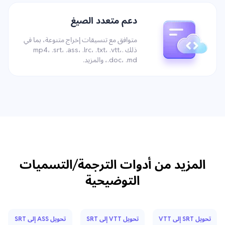
دعم متعدد الصيغ
متوافق مع تنسيقات إخراج متنوعة، بما في
ذلك .mp4، .srt، .ass، .lrc، .txt، .vtt،
.doc، .md، والمزيد.
المزيد من أدوات الترجمة/التسميات
التوضيحية
تحويل SRT إلى VTT
تحويل VTT إلى SRT
تحويل ASS إلى SRT