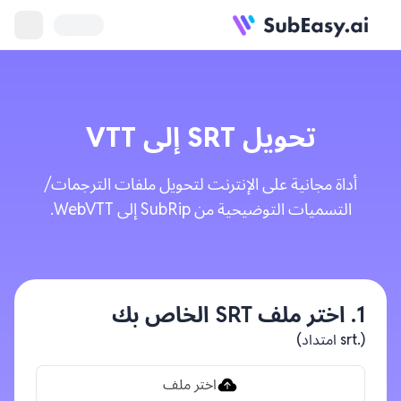
تحويل
SRT
إلى
VTT
أداة مجانية على الإنترنت لتحويل ملفات الترجمات/
التسميات التوضيحية من SubRip إلى WebVTT.
1. اختر ملف SRT الخاص بك
(.srt امتداد)
اختر ملف