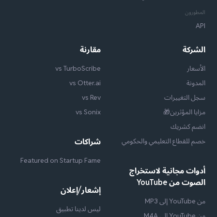
المطورون
API
الشركة
مقارنة
الأسعار
vs TurboScribe
المدونة
vs Otter.ai
سجل التغييرات
vs Rev
مزايا المؤثرين🎁
vs Sonix
انضم كشريك
خصم للقطاع التعليمي والحكومي
شراكات
Featured on Startup Fame
أدوات مجانية لاستخراج
الصوت من YouTube
إشعار/إعلان
من YouTube إلى MP3
ليس لدينا تطبيق
من YouTube إلى M4A