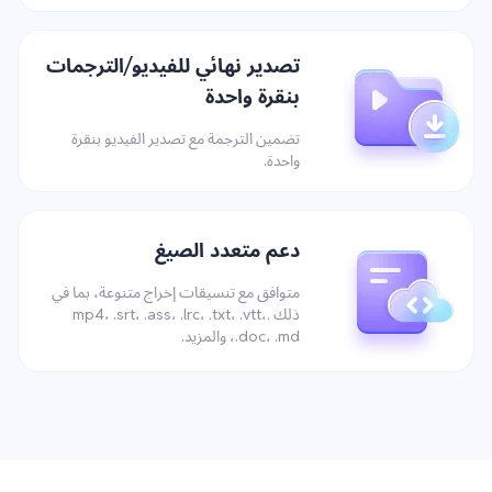
تصدير نهائي للفيديو/الترجمات
بنقرة واحدة
تضمين الترجمة مع تصدير الفيديو بنقرة
واحدة.
دعم متعدد الصيغ
متوافق مع تنسيقات إخراج متنوعة، بما في
ذلك .mp4، .srt، .ass، .lrc، .txt، .vtt،
.doc، .md، والمزيد.