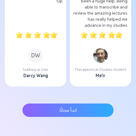
up!
been a huge help. Being
able to transcribe and
review the amazing lectures
has really helped me
advance in my studies.
DW
SubEasy.ai User
Therapeutical Studies student
Darcy Wang
Me'ir
ابدأ مجانًا