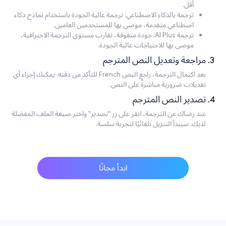
أقل.
ترجمة بالذكاء الاصطناعي: ترجمة عالية الجودة باستخدام نماذج ذكاء
اصطناعي متقدمة، موصى بها للمستخدمين العامين.
ترجمة AI Plus: جودة متفوقة، تقارب مستوى الترجمة الاحترافية،
موصى بها للاحتياجات عالية الجودة.
مراجعة وتعديل النص المترجم
بعد اكتمال الترجمة، راجع النص French للتأكد من دقته. يمكنك إجراء أي
تعديلات ضرورية مباشرةً على النص.
تصدير النص المترجم
عند رضاك عن الترجمة، انقر على زر "تصدير" واختر صيغة الملف المفضلة
لديك. سيبدأ التنزيل تلقائيًا لتجربة سلسة.
ابدأ مجانًا