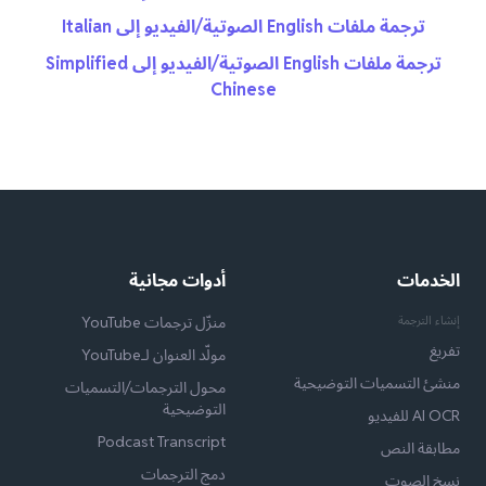
ترجمة ملفات English الصوتية/الفيديو إلى Italian
ترجمة ملفات English الصوتية/الفيديو إلى Simplified
Chinese
الخدمات
أدوات مجانية
إنشاء الترجمة
منزّل ترجمات YouTube
تفريغ
مولّد العنوان لـYouTube
منشئ التسميات التوضيحية
محول الترجمات/التسميات
التوضيحية
AI OCR للفيديو
Podcast Transcript
مطابقة النص
دمج الترجمات
نسخ الصوت