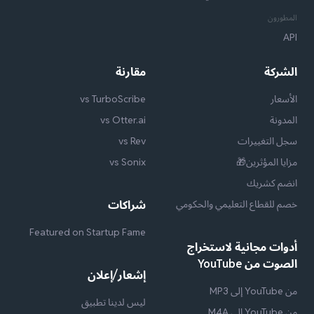
المطورون
API
الشركة
مقارنة
الأسعار
vs TurboScribe
المدونة
vs Otter.ai
سجل التغييرات
vs Rev
مزايا المؤثرين🎁
vs Sonix
انضم كشريك
خصم للقطاع التعليمي والحكومي
شراكات
Featured on Startup Fame
أدوات مجانية لاستخراج
الصوت من YouTube
إشعار/إعلان
من YouTube إلى MP3
ليس لدينا تطبيق
من YouTube إلى M4A