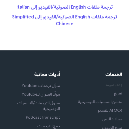
ترجمة ملفات English الصوتية/الفيديو إلى Italian
ترجمة ملفات English الصوتية/الفيديو إلى Simplified
Chinese
الخدمات
أدوات مجانية
إنشاء الترجمة
منزّل ترجمات YouTube
تفريغ
مولّد العنوان لـYouTube
منشئ التسميات التوضيحية
محول الترجمات/التسميات
التوضيحية
AI OCR للفيديو
Podcast Transcript
محاذاة النص
دمج الترجمات
نسخ الصوت