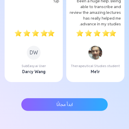
up!
been a huge help. Being
able to transcribe and
review the amazing lectures
has really helped me
advance in my studies.
DW
SubEasy.ai User
Therapeutical Studies student
Darcy Wang
Me'ir
ابدأ مجانًا