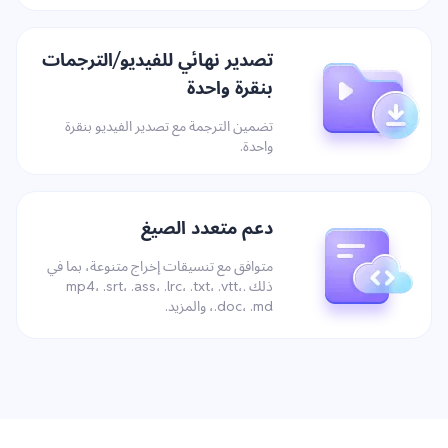
تصدير نهائي للفيديو/الترجمات
بنقرة واحدة
تضمين الترجمة مع تصدير الفيديو بنقرة
واحدة.
دعم متعدد الصيغ
متوافق مع تنسيقات إخراج متنوعة، بما في
ذلك .mp4، .srt، .ass، .lrc، .txt، .vtt،
.doc، .md، والمزيد.