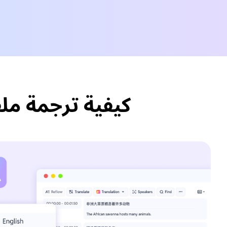
كيفية ترجمة ملفات Dutch الصوتية/الفيديو