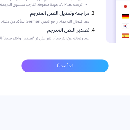
ترجمة AI Plus: جودة متفوقة، تقارب مستوى الترجمة الاحترافية، موصى بها للاحتياجات عالية الجودة.
مراجعة وتعديل النص المترجم
بعد اكتمال الترجمة، راجع النص German للتأكد من دقته. يمكنك إجراء أي تعديلات ضرورية مباشرةً على النص.
تصدير النص المترجم
عند رضاك عن الترجمة، انقر على زر "تصدير" واختر صيغة الم
ابدأ مجانًا