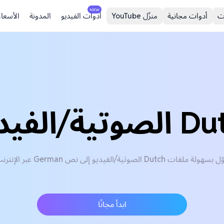
NEW
ت
أدوات مجانية
منزّل YouTube
أدوات الفيديو
المدونة
الأسعار
سهولة ملفات Dutch الصوتية/الفيديو إلى نص German عبر الإنترنت
ابدأ مجانًا