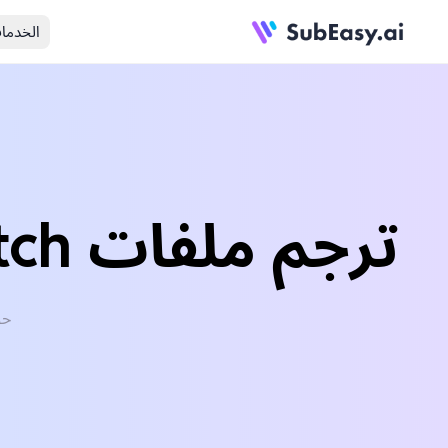
الخدما
ترجم ملفات Dutch الصوتية/الفيديو إلى German
حوّل ب