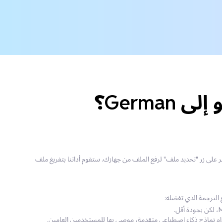
رجمة. انقر على زر "تحديد ملف" لرفع الملف من جهازك. ستقوم أداتنا بتفريغ ملف
دام نماذج ذكاء اصطناعي متقدمة، موصى بها للمستخدمين العامين.