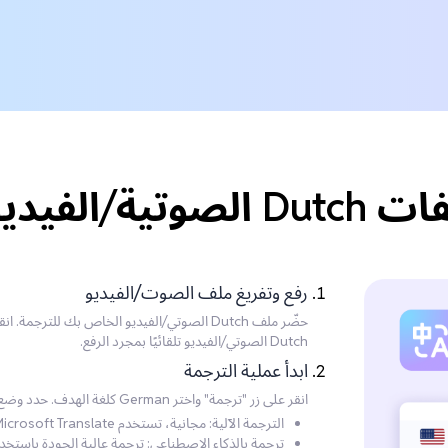
 إلى German؟
رفع وتفريغ ملف الصوت/الفيديو
حضّر ملف Dutch الصوتي/الفيديو الخاص بك للت
Dutch الصوتي/الفيديو تلقائيًا بمجرد الرفع.
ابدأ عملية الترجمة
انقر على زر "ترجمة" واختر German كلغة الهدف. حدد وضع الترجمة الذي تفضله:
الترجمة الآلية: مجانية، تستخدم Microsoft Translate، لكن بجودة أقل.
ترجمة بالذكاء الاصطناعي: ترجمة عالية الجودة باستخ