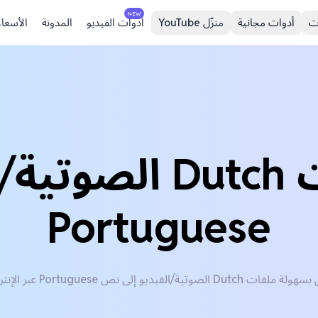
NEW
ت
أدوات مجانية
منزّل YouTube
أدوات الفيديو
المدونة
الأسعار
ترجم ملفات Dutch 
Portuguese
لفات Dutch الصوتية/الفيديو إلى نص Portuguese عبر الإنترنت