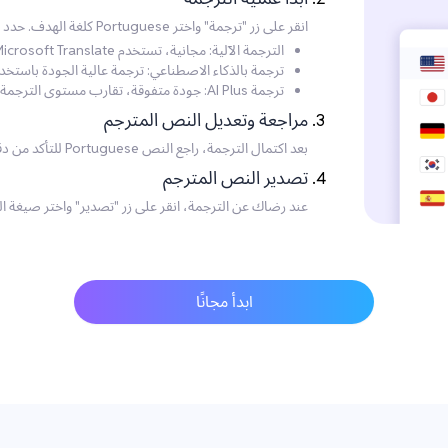
انقر على زر "ترجمة" واختر Portuguese كلغة الهدف. حدد وضع الترجمة الذي تفضله:
الترجمة الآلية: مجانية، تستخدم Microsoft Translate، لكن بجودة أقل.
ترجمة بالذكاء الاصطناعي: ترجمة عالية الجودة باستخ
ترجمة AI Plus: جودة متفوقة، تقارب مستوى الترجمة الاحترافية، موصى بها للاحتياجات عالية الجودة.
مراجعة وتعديل النص المترجم
بعد اكتمال الترجمة، راجع النص Portuguese للتأكد من دقته. يمكنك إجراء أي تعديلات ضرورية مباشرةً على النص.
تصدير النص المترجم
عند رضاك عن الترجمة، انقر على زر "تصدير" واختر صيغة الم
ابدأ مجانًا