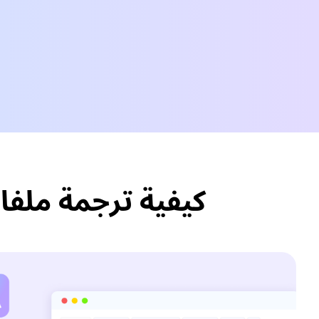
كيفية ترجمة ملفات Dutch الصوتية/الفيديو إلى ese