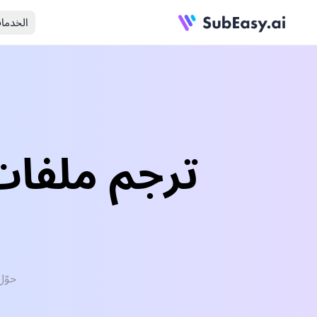
الخدما
حوّل بسهولة م