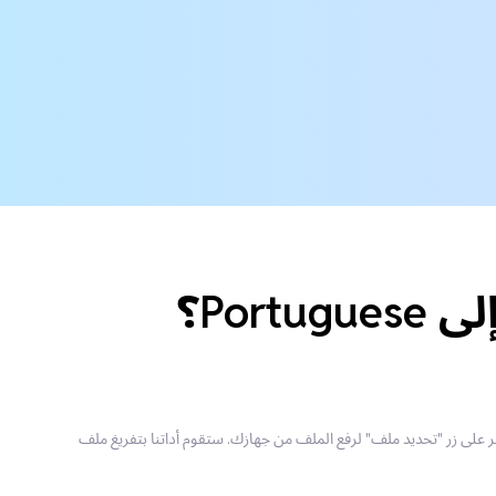
رجمة. انقر على زر "تحديد ملف" لرفع الملف من جهازك. ستقوم أداتنا بتفريغ ملف