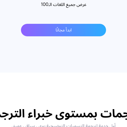
عرض جميع اللغات الـ100
ابدأ مجانًا
مات بمستوى خبراء الترج
أول خدمة لترجمة التسميات التوضيحية بوعي سياقي عميق