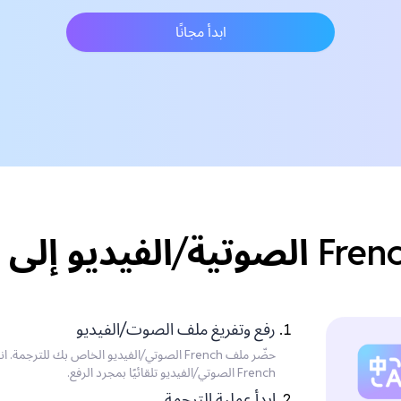
ابدأ مجانًا
رفع وتفريغ ملف الصوت/الفيديو
حضّر ملف French الصوتي/الفيديو الخاص بك ل
French الصوتي/الفيديو تلقائيًا بمجرد الرفع.
ابدأ عملية الترجمة