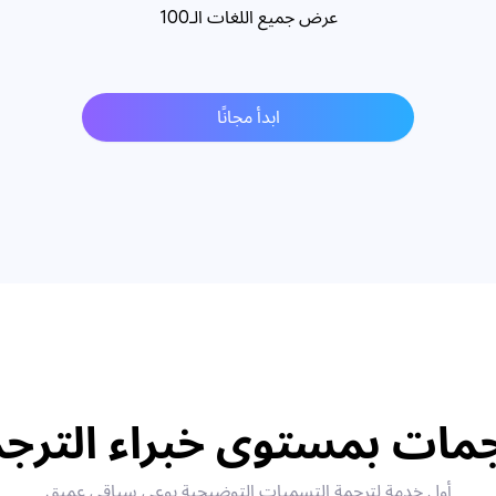
عرض جميع اللغات الـ100
ابدأ مجانًا
مات بمستوى خبراء الترج
أول خدمة لترجمة التسميات التوضيحية بوعي سياقي عميق