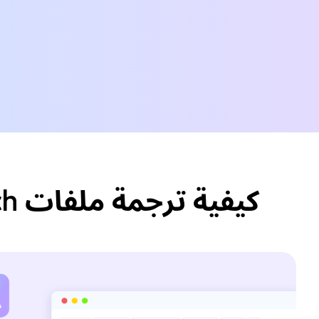
كيفية ترجمة ملفات French الصوتية/الفيديو إلى Traditional Chinese؟