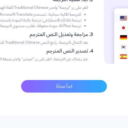
انقر على زر "ترجمة" واختر Traditional Chinese كلغة الهدف. حدد وضع الترجمة الذي تفضله:
الترجمة الآلية: مجانية، تستخدم Microsoft Translate، لكن بجودة أقل.
ترجمة بالذكاء الاصطناعي: ترجمة عالية الجودة باستخ
ترجمة AI Plus: جودة متفوقة، تقارب مستوى الترجمة الاحترافية، موصى بها للاحتياجات عالية الجودة.
مراجعة وتعديل النص المترجم
بعد اكتمال الترجمة، راجع النص Traditional Chinese للتأكد من دقته. يمكنك إجراء أي تعديلات ضرورية مباشرةً على النص.
تصدير النص المترجم
عند رضاك عن الترجمة، انقر على زر "تصدير" واختر صيغة الم
ابدأ مجانًا