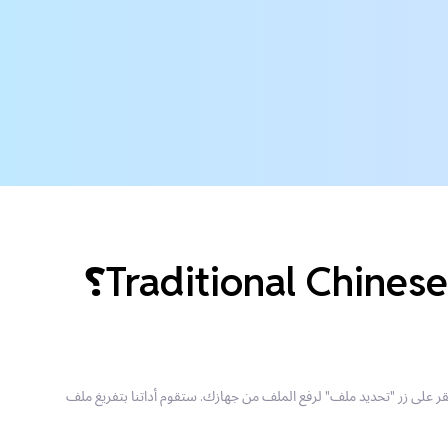
لترجمة. انقر على زر "تحديد ملف" لرفع الملف من جهازك. ستقوم أداتنا بتفريغ ملف