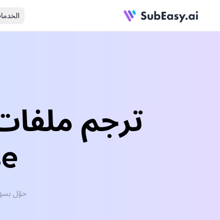
الخدما
se
حوّل بسهولة ملفات French الصوتية/ا