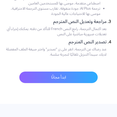
اصطناعي متقدمة، موصى بها للمستخدمين العامين.
ترجمة AI Plus: جودة متفوقة، تقارب مستوى الترجمة الاحترافية،
موصى بها للاحتياجات عالية الجودة.
مراجعة وتعديل النص المترجم
بعد اكتمال الترجمة، راجع النص French للتأكد من دقته. يمكنك إجراء أي
تعديلات ضرورية مباشرةً على النص.
تصدير النص المترجم
عند رضاك عن الترجمة، انقر على زر "تصدير" واختر صيغة الملف المفضلة
لديك. سيبدأ التنزيل تلقائيًا لتجربة سلسة.
ابدأ مجانًا