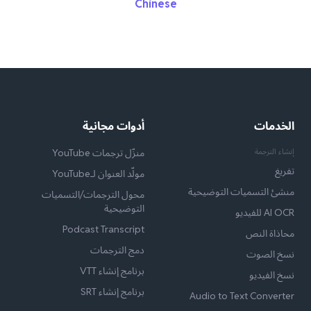
Chinese
الخدمات
أدوات مجانية
إنشاء الترجمة
منزّل ترجمات YouTube
تفريغ
مولّد العنوان لـYouTube
منشئ التسميات التوضيحية
محول الترجمات/التسميات
التوضيحية
AI OCR للفيديو
Podcast Transcript
محاذاة النص
دمج الترجمات
نسخ الصوت
برنامج إنشاء VTT
نسخ الفيديو
برنامج إنشاء SRT
Audio to Text Converter