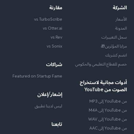
الشركة
مقارنة
الأسعار
vs TurboScribe
المدونة
vs Otter.ai
سجل التغييرات
vs Rev
مزايا المؤثرين🎁
vs Sonix
انضم كشريك
خصم للقطاع التعليمي والحكومي
شراكات
Featured on Startup Fame
أدوات مجانية لاستخراج
الصوت من YouTube
إشعار/إعلان
من YouTube إلى MP3
ليس لدينا تطبيق
من YouTube إلى M4A
من YouTube إلى WAV
تابعنا
من YouTube إلى AAC