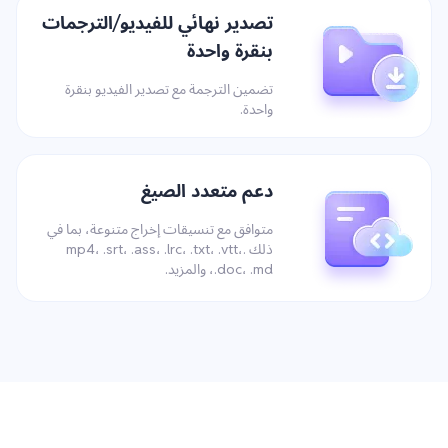
تصدير نهائي للفيديو/الترجمات
بنقرة واحدة
تضمين الترجمة مع تصدير الفيديو بنقرة
واحدة.
دعم متعدد الصيغ
متوافق مع تنسيقات إخراج متنوعة، بما في
ذلك .mp4، .srt، .ass، .lrc، .txt، .vtt،
.doc، .md، والمزيد.