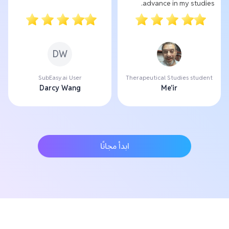
advance in my studies.
DW
SubEasy.ai User
Therapeutical Studies student
Darcy Wang
Me'ir
ابدأ مجانًا