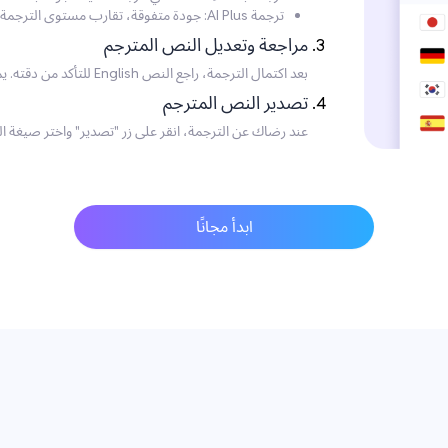
ترجمة AI Plus: جودة متفوقة، تقارب مستوى الترجمة الاحترافية، موصى بها للاحتياجات عالية الجودة.
مراجعة وتعديل النص المترجم
بعد اكتمال الترجمة، راجع النص English للتأكد من دقته. يمكنك إجراء أي تعديلات ضرورية مباشرةً على النص.
تصدير النص المترجم
عند رضاك عن الترجمة، انقر على زر "تصدير" واختر صيغة الم
ابدأ مجانًا