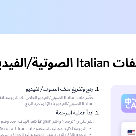
 إلى English؟
رفع وتفريغ ملف الصوت/الفيديو
حضّر ملف Italian الصوتي/الفيديو الخاص بك لل
Italian الصوتي/الفيديو تلقائيًا بمجرد الرفع.
ابدأ عملية الترجمة
انقر على زر "ترجمة" واختر English كلغة الهدف. حدد وضع الترجمة الذي تفضله:
الترجمة الآلية: مجانية، تستخدم Microsoft Translate، لكن بجودة أقل.
ترجمة بالذكاء الاصطناعي: ترجمة عالية الجودة باستخ