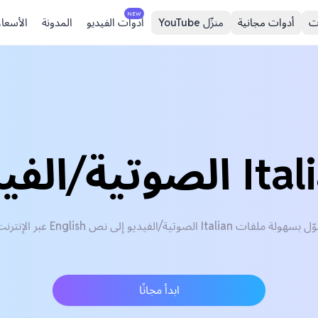
NEW
ت
أدوات مجانية
منزّل YouTube
أدوات الفيديو
المدونة
الأسعار
بسهولة ملفات Italian الصوتية/الفيديو إلى نص English عبر الإنترنت
ابدأ مجانًا