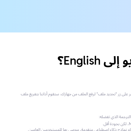
ترجمة. انقر على زر "تحديد ملف" لرفع الملف من جهازك. ستقوم أداتنا بتفريغ ملف
دام نماذج ذكاء اصطناعي متقدمة، موصى بها للمستخدمين العامين.