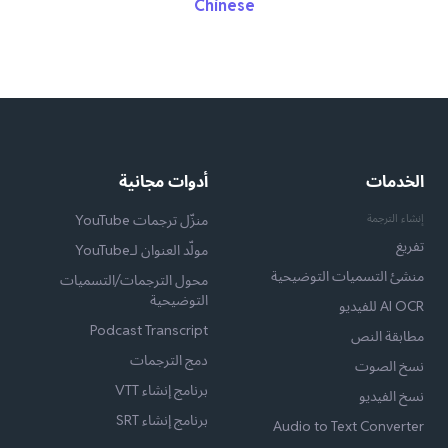
Chinese
الخدمات
أدوات مجانية
إنشاء الترجمة
منزّل ترجمات YouTube
تفريغ
مولّد العنوان لـYouTube
منشئ التسميات التوضيحية
محول الترجمات/التسميات
التوضيحية
AI OCR للفيديو
Podcast Transcript
مطابقة النص
دمج الترجمات
نسخ الصوت
برنامج إنشاء VTT
نسخ الفيديو
برنامج إنشاء SRT
Audio to Text Converter