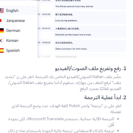
رفع وتفريغ ملف الصوت/الفيديو
حضّر ملف Italian الصوتي/الفيديو الخاص بك للترجمة. انقر على زر "تحديد
ملف" لرفع الملف من جهازك. ستقوم أداتنا بتفريغ ملف Italian الصوتي/
الفيديو تلقائيًا بمجرد الرفع.
ابدأ عملية الترجمة
انقر على زر "ترجمة" واختر Polish كلغة الهدف. حدد وضع الترجمة الذي
تفضله:
الترجمة الآلية: مجانية، تستخدم Microsoft Translate، لكن بجودة
أقل.
ترجمة بالذكاء الاصطناعي: ترجمة عالية الجودة باستخدام نماذج ذكاء