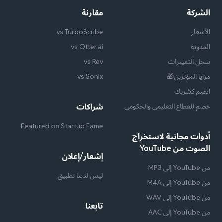
الشركة
مقارنة
الأسعار
vs TurboScribe
المدونة
vs Otter.ai
سجل التغييرات
vs Rev
مزايا المؤثرين🎁
vs Sonix
انضم كشريك
خصم للقطاع التعليمي والحكومي
شراكات
Featured on Startup Fame
أدوات مجانية لاستخراج
الصوت من YouTube
إشعار/إعلان
من YouTube إلى MP3
ليس لدينا تطبيق
من YouTube إلى M4A
من YouTube إلى WAV
تابعنا
من YouTube إلى AAC