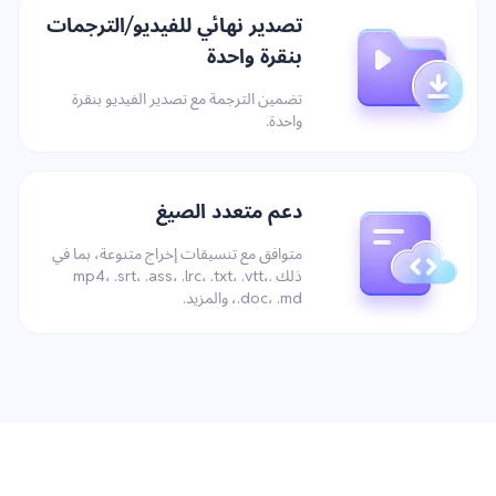
تصدير نهائي للفيديو/الترجمات
بنقرة واحدة
تضمين الترجمة مع تصدير الفيديو بنقرة
واحدة.
دعم متعدد الصيغ
متوافق مع تنسيقات إخراج متنوعة، بما في
ذلك .mp4، .srt، .ass، .lrc، .txt، .vtt،
.doc، .md، والمزيد.