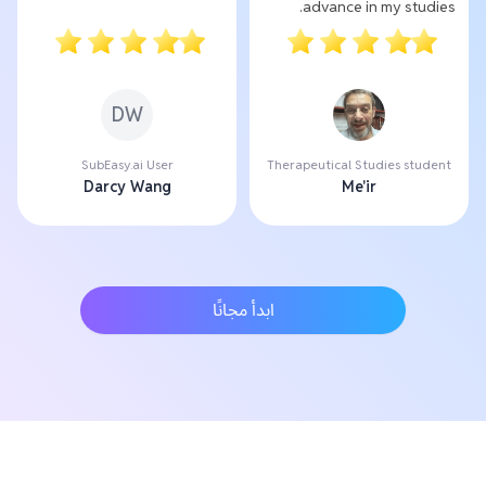
advance in my studies.
DW
SubEasy.ai User
Therapeutical Studies student
Darcy Wang
Me'ir
ابدأ مجانًا