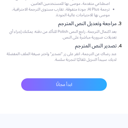
اصطناعي متقدمة، موصى بها للمستخدمين العامين.
ترجمة AI Plus: جودة متفوقة، تقارب مستوى الترجمة الاحترافية،
موصى بها للاحتياجات عالية الجودة.
مراجعة وتعديل النص المترجم
بعد اكتمال الترجمة، راجع النص Polish للتأكد من دقته. يمكنك إجراء أي
تعديلات ضرورية مباشرةً على النص.
تصدير النص المترجم
عند رضاك عن الترجمة، انقر على زر "تصدير" واختر صيغة الملف المفضلة
لديك. سيبدأ التنزيل تلقائيًا لتجربة سلسة.
ابدأ مجانًا